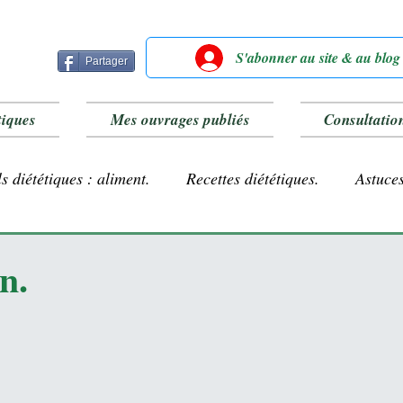
S'abonner au site & au blog
Partager
tiques
Mes ouvrages publiés
Consultatio
s diététiques : aliment.
Recettes diététiques.
Astuces
Farines sans gluten
Lait végétal.
n.