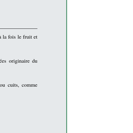
a fois le fruit et 
ées
 originaire du 
 consommés, crus ou cuits, comme 