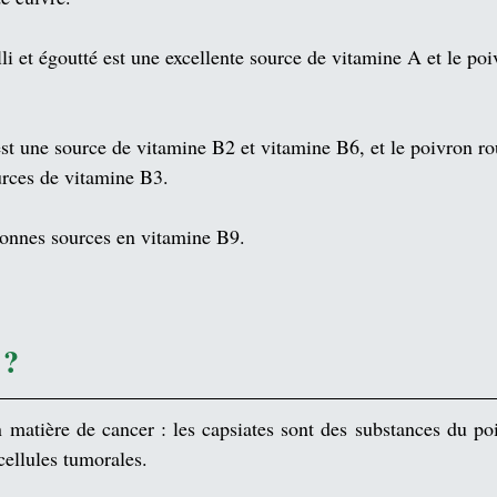
i et égoutté est une excellente source de 
vitamine A
 et le poi
st une source de 
vitamine B2
 et 
vitamine B6
, et le poivron r
urces de 
vitamine B3
.
onnes sources en 
vitamine B9
.
 ?
n matière de cancer : les 
capsiates
 sont des substances du poi
cellules tumorales.