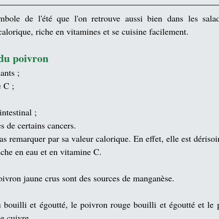
bole de l'été que l'on retrouve aussi bien dans les sala
 calorique, riche en vitamines et se cuisine facilement. 
 du poivron
ants
 ;
e C
 ;
intestinal ;
es de certains 
cancers
.
as remarquer par sa valeur calorique. En effet, elle est dérisoi
iche en eau et en 
vitamine C
.
oivron jaune crus sont des sources de 
manganèse
.
bouilli et égoutté, le poivron rouge bouilli et égoutté et le 
e 
cuivre
.