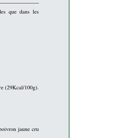
des que dans les 
re (29Kcal/100g). 
poivron jaune cru 