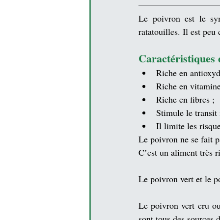
Le poivron est le sym
ratatouilles. Il est peu
Caractéristiques
Riche en 
antioxyd
Riche en 
vitamin
Riche en fibres ;
Stimule le transit 
Il limite les risqu
Le poivron ne se fait p
C’est un aliment très r
Le poivron vert et le p
Le poivron vert cru ou 
sont tous des sources d