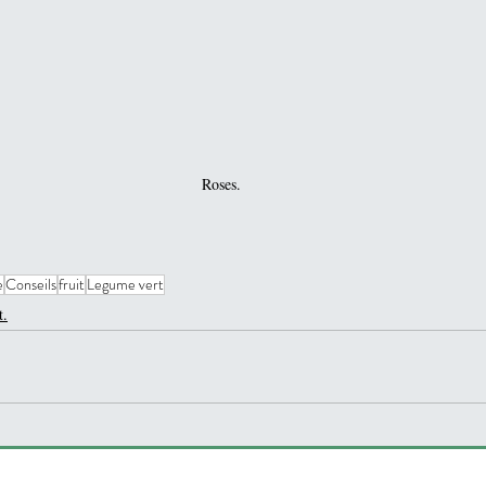
Roses.
e
Conseils
fruit
Legume vert
t.