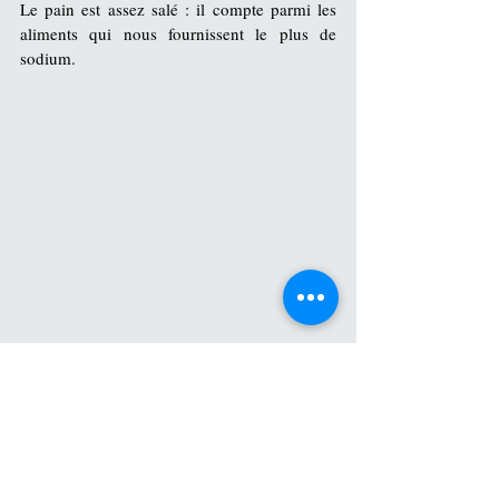
Le pain est assez salé : il compte parmi les 
aliments qui nous fournissent le plus de 
sodium.
Fleurs.
diététique
santé
valeur
Conseils
Féculent
Conseils diététiques : aliment.