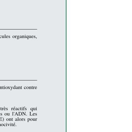
ules organiques, 
tioxydant contre 
rès réactifs qui 
s ou l'
ADN
. Les 
E) ont alors pour 
nocivité.