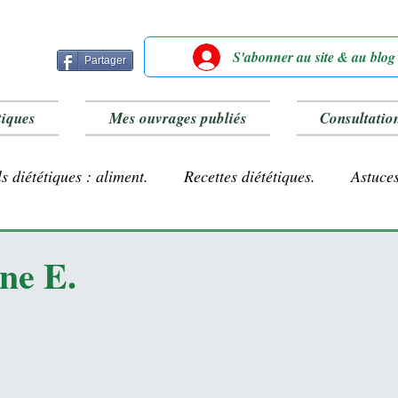
S'abonner au site & au blog
Partager
tiques
Mes ouvrages publiés
Consultatio
s diététiques : aliment.
Recettes diététiques.
Astuces
Farines sans gluten
Lait végétal.
ne E.