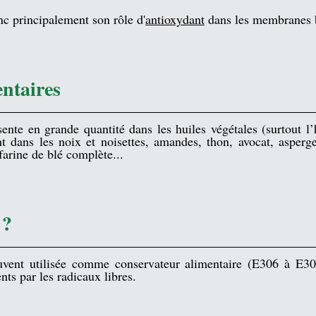
c principalement son rôle d'
antioxydant
 dans les membranes b
ntaires
ente en grande quantité dans les huiles végétales (surtout l’
t dans les 
noix
 et noisettes, amandes, 
thon
, avocat, asperg
arine de blé complète...  
 ?
vent utilisée comme conservateur alimentaire (E306 à E309
ts par les radicaux libres.