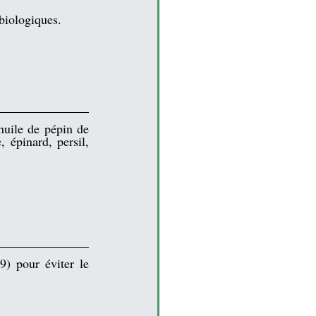
iologiques.  
huile de pépin de 
e, 
épinard
, 
persil
, 
) pour éviter le 