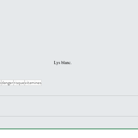
Lys blanc.
e
danger
risque
vitamines