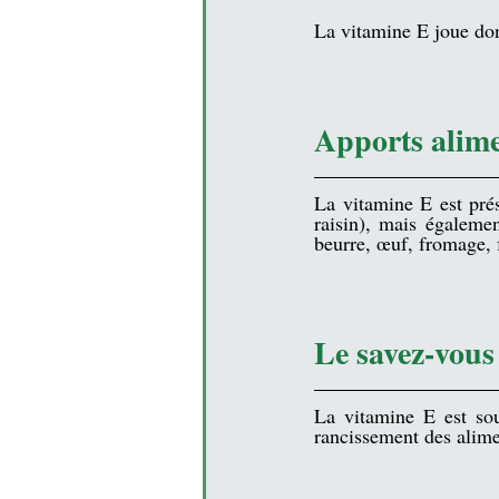
La vitamine E joue don
Apports alime
La vitamine E est prés
raisin
), mais égalemen
beurre, œuf, fromage, f
Le savez-vous
La vitamine E est sou
rancissement des alimen