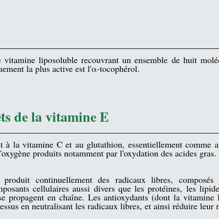
e vitamine liposoluble recouvrant un ensemble de huit moléc
ement la plus active est l'
α-tocophérol
.  
êts de la vitamine E
t à la 
vitamine C
 et au 
glutathion
, essentiellement comme an
 l'oxygène produits notamment par l'oxydation des 
acides gras
.
e produit continuellement des 
radicaux libres
, composés t
ants cellulaires aussi divers que les protéines, les lipide
 se propagent en chaîne. Les antioxydants (dont la vitamine 
essus en neutralisant les radicaux libres, et ainsi réduire leur 