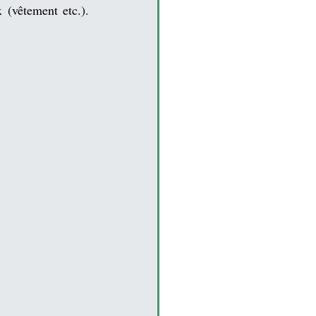
x (
vêtement 
etc.). 