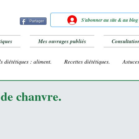
S'abonner au site & au blog
Partager
tiques
Mes ouvrages publiés
Consultatio
s diététiques : aliment.
Recettes diététiques.
Astuces
Farines sans gluten
Lait végétal.
 de chanvre.