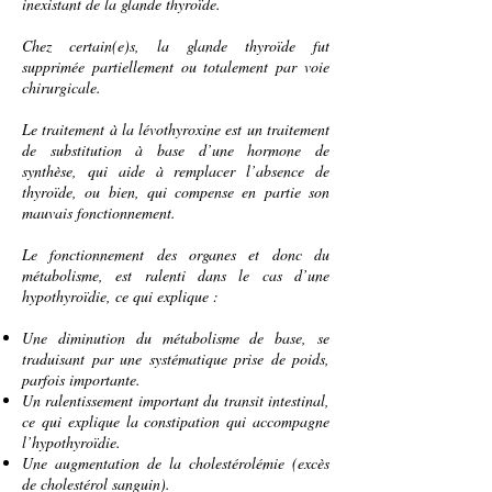
inexistant de la
glande thyroïde
.
Chez certain(e)s, la
glande
thyroïde fut
supprimée partiellement ou totalement par voie
chirurgicale
.
Le
traitement
à la
lévothyroxine
est un traitement
de substitution à base d’une
hormone
de
synthèse
, qui aide à remplacer l’absence de
thyroïde, ou bien, qui compense en partie son
mauvais fonctionnement.
Le fonctionnement des
organes
et donc du
métabolisme
, est ralenti dans le cas d’une
hypothyroïdie, ce qui explique :
Une diminution du
métabolisme de base
, se
traduisant par une systématique prise de
poids
,
parfois importante.
Un ralentissement important du
transit intestinal
,
ce qui explique la
constipation
qui accompagne
l’hypothyroïdie.
Une augmentation de la
cholestérolémie
(
excès
de cholestérol sanguin
).