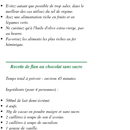
Evitez autant que possible de trop saler, dans le
meilleur des cas utilisez du
sel
de
régime
.
Ayez une
alimentation
riche en
fruits
et en
légumes verts
.
Ne cuisinez qu'à l'
huile d'olive
extra-vierge, pas
au
beurre
.
Favorisez les
aliments
les plus riches en fer
héminique.
Recette de flan au chocolat sans sucre
Temps total à prévoir : environ 45 minutes.
Ingrédients (pour 4 personnes) :
500ml de lait demi-écrémé.
4 œufs.
30g de cacao en poudre maigre et sans sucre.
2 cuillères à soupe de son d’avoine.
2 cuillères à soupe de sucralose.
1 gousse de vanille.