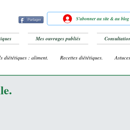
S'abonner au site & au blog
Partager
tiques
Mes ouvrages publiés
Consultatio
s diététiques : aliment.
Recettes diététiques.
Astuces
Farines sans gluten
Lait végétal.
le.