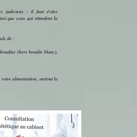
s judicieux : il faut éviter
nsi que ceux qui stimulent la
ale de :
 boudins (hors
boudin blanc
),
 votre alimentation, surtout la