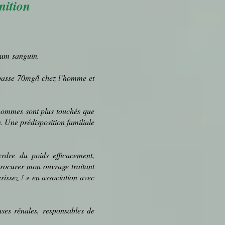
nition
érum
sanguin
.
passe 70mg/l chez l’homme et
s hommes sont plus touchés que
). Une prédisposition familiale
erdre du poids efficacement,
 procurer mon ouvrage traitant
rissez ! » en association avec
iases rénales
, responsables de