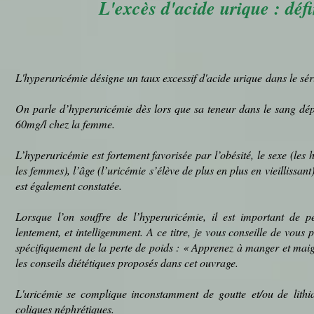
L'excès d'acide urique : défi
L'hyperuricémie désigne un taux excessif d'
acide urique
dans le s
On parle d’hyperuricémie dès lors que sa teneur dans le sang dé
60mg/l chez la femme.
L’hyperuricémie est fortement favorisée par l’obésité, le sexe (le
les femmes), l’âge (l’uricémie s’élève de plus en plus en vieillissant
est également constatée.
Lorsque l’on souffre de l’hyperuricémie, il est important de p
lentement, et intelligemment. A ce titre, je vous conseille de vous
spécifiquement de la perte de poids : « Apprenez à manger et maig
les conseils diététiques proposés dans cet ouvrage.
L'uricémie se complique inconstamment de
goutte
et/ou de
lith
coliques néphrétiques.