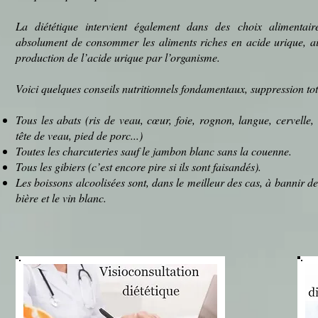
La diététique intervient également dans des choix alimentaire
absolument de consommer les aliments riches en acide urique, ai
production de l’acide urique par l’
organisme
.
Voici quelques conseils nutritionnels fondamentaux, suppression tot
Tous les
abats
(
ris de veau
,
cœur
,
foie
,
rognon
,
langue
,
cervelle
,
tête de veau
,
pied de porc
...)
Toutes les
charcuteries
sauf le
jambon blanc
sans la
couenne
.
Tous les
gibiers
(c’est encore pire si ils sont faisandés).
Les
boissons alcoolisées
sont, dans le meilleur des cas, à bannir de
bière
et le
vin blanc
.