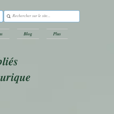
ns
Blog
Plus
liés
 urique