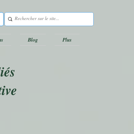
ns
Blog
Plus
iés
tive