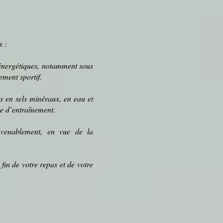
x :
 énergétiques, notamment sous
ement sportif.
es en
sels minéraux
, en
eau
et
ce d’entraînement.
nvenablement, en vue de la
 fin de votre
repas
et de votre