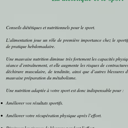
Conseils
diététiques
et nutritionnels pour
le sport
.
L’
alimentation
joue un rôle de première importance chez le
sporti
de pratique
hebdomadaire
.
Une mauvaise
nutrition
diminue très fortement les capacités physi
séance d’
entraînement
, et elle augmente les risques de
contracture
déchirure musculaire
, de
tendinite
, ainsi que d’autres
blessures
di
mauvaise préparation du métabolisme.
Une nutrition adaptée à votre sport est donc indispensable pour :
Améliorer vos résultats sportifs.
Améliorer votre récupération physique après l’effort.
Diminuer les risques de blessure pendant l’effort.