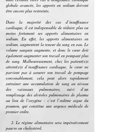
globale avancée, les apports en sodium doivent
être encore plus restreints.
Dans la majorité des cas d’insuffisance
cardiaque, il est indispensable de réduire plus ou
moins fortement ses apports alimentaires en
sodium. En effet, les apports alimentaires en
sodium, augmentent la teneur du
sang
en
eau
. Le
volume sanguin augmente, et donc le cœur doit
également augmenter son travail en pompant plus
de sang. Malheureusement, chez les patient(e)s
atteint(e)s d’insuffisance cardiaque, le cœur ne
parvient pas à assurer son travail de pompage
convenablement, cela peut alors rapidement
entrainer une accumulation de sang au niveau
des vaisseaux pulmonaires, suivi d’un
remplissage des
alvéoles pulmonaires
de
plasma
au lieu de l’
oxygène
: c’est l’
œdème aigue du
poumon
, qui constitue une
urgence médicale
de
premier ordre.
2. Le
régime alimentaire
sera impérativement
pauvre en
cholestérol
.