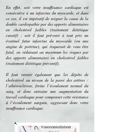
En effet, soit votre insuffisance cardiaque est
consécutive à un
infarctus du myocarde
, et dans
ce cas, il est impératif de soigner la cause de la
double
cardiopathie
par des apports alimentaires
en cholestérol faibles (traitement diététique
curatif) ; soit il faut prévenir à tout prix un
éventuel futur
infarctus du myocarde
(ou une
angine de poitrine
), qui risquerait de vous être
fatal, en réduisant au maximum les risques par
des apports alimentaires en cholestérol faibles
(traitement diététique préventif).
Il faut retenir également que les dépôts de
cholestérol au niveau de la paroi des
artères
:
l’
athérosclérose
, freine l’écoulement normal du
sang, et donc entraine une augmentation du
travail cardiaque pour compenser cette résistance
à l’écoulement sanguin, aggravant donc votre
insuffisance cardiaque.