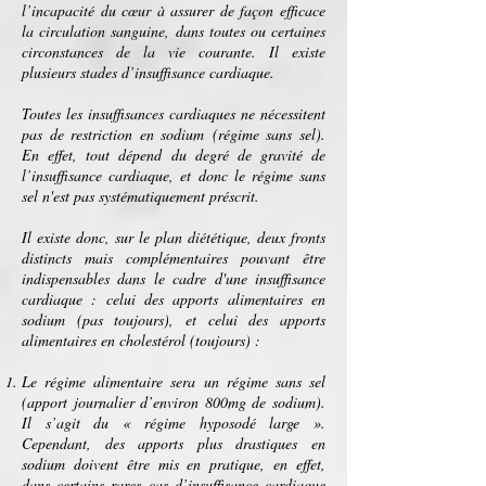
l’incapacité du
cœur
à assurer de façon efficace
la
circulation sanguine
, dans toutes ou certaines
circonstances de la
vie
courante. Il existe
plusieurs stades d’insuffisance cardiaque.
Toutes les insuffisances cardiaques ne nécessitent
pas de
restriction
en
sodium
(
régime sans sel
).
En effet, tout dépend du degré de gravité de
l’insuffisance cardiaque, et donc le
régime sans
sel
n'est pas systématiquement préscrit.
Il existe donc, sur le plan diététique, deux fronts
distincts mais complémentaires pouvant être
indispensables dans le cadre d'une insuffisance
cardiaque : celui des apports alimentaires en
sodium (pas toujours), et celui des apports
alimentaires en
cholestérol
(toujours) :
Le régime alimentaire sera un régime sans sel
(apport journalier d’environ 800mg de sodium).
Il s’agit du « régime hyposodé large ».
Cependant, des apports plus drastiques en
sodium doivent être mis en pratique, en effet,
dans certains rares cas d’insuffisance cardiaque