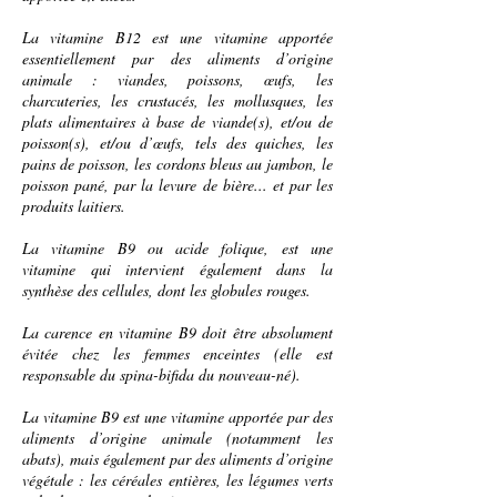
La vitamine B12 est une vitamine apportée
essentiellement par des
aliments
d’origine
animale
:
viandes
,
poissons
,
œufs
, les
charcuteries
, les
crustacés
, les
mollusques
, les
plats alimentaires à base de viande(s), et/ou de
poisson(s), et/ou d’œufs, tels des
quiches
, les
pains de poisson, les
cordons bleus
au
jambon
, le
poisson pané
, par la
levure de bière
... et par les
produits laitiers
.
La
vitamine B9
ou
acide
folique, est une
vitamine qui intervient également dans la
synthèse des
cellules
, dont les globules rouges.
La carence en vitamine B9 doit être absolument
évitée chez les
femmes
enceintes (elle est
responsable du
spina-bifida
du
nouveau-né
).
La vitamine B9 est une vitamine apportée par des
aliments d’origine animale (notamment les
abats
), mais également par des aliments d’origine
végétale
: les
céréales entières
, les
légumes verts