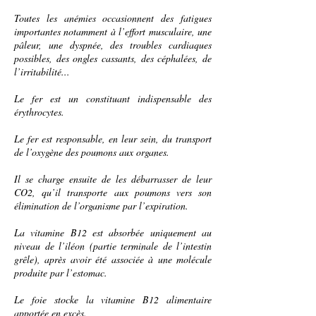
Toutes les anémies occasionnent des
fatigues
importantes notamment à l’
effort
musculaire, une
pâleur
, une
dyspnée
, des troubles
cardiaques
possibles, des
ongles
cassants, des
céphalées
, de
l’
irritabilité
...
Le fer est un
constituant
indispensable des
érythrocytes
.
Le fer est responsable, en leur sein, du transport
de l’
oxygène
des
poumons
aux
organes
.
Il se charge ensuite de les débarrasser de leur
CO2
, qu’il transporte aux poumons vers son
élimination de l’
organisme
par l’
expiration
.
La vitamine B12 est absorbée uniquement au
niveau de l’
iléon
(partie terminale de l’
intestin
grêle
), après avoir été associée à une
molécule
produite par l’estomac.
Le
foie
stocke la vitamine B12 alimentaire
apportée en excès.