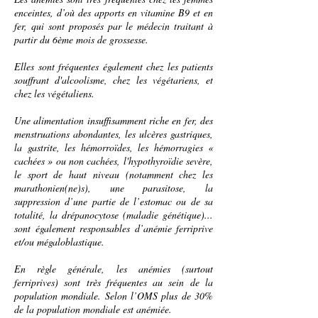
enceintes
, d’où des apports en vitamine B9 et en
fer, qui sont proposés par le
médecin
traitant à
partir du 6ème mois de
grossesse
.
Elles sont fréquentes également chez les
patients
souffrant d'
alcoolisme
, chez les
végétariens
, et
chez les
végétaliens
.
Une
alimentation
insuffisamment riche en fer, des
menstruations
abondantes,
les ulcères gastriques
,
la gastrite
, les
hémorroïdes
, les
hémorragies
«
cachées » ou non cachées, l'
hypothyroïdie
sevère,
le
sport
de haut niveau (notamment chez les
marathonien
(ne)s), une
parasitose
, la
suppression d’une partie de l’
estomac
ou de sa
totalité, la
drépanocytose
(
maladie génétique
)...
sont également responsables d’anémie ferriprive
et/ou mégaloblastique.
En règle générale, les anémies (surtout
ferriprives) sont très fréquentes au sein de la
population
mondiale. Selon l’
OMS
plus de 30%
de la population mondiale est anémiée.