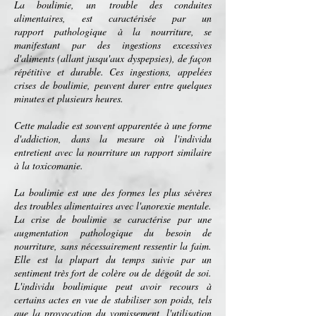
La boulimie, un
trouble des conduites
alimentaires
, est caractérisée par un
rapport
pathologique
à la
nourriture
, se
manifestant par des ingestions excessives
d'
aliments
(allant jusqu'aux
dyspepsies
), de façon
répétitive et durable. Ces
ingestions
, appelées
crises de boulimie, peuvent durer entre quelques
minutes
et plusieurs
heures
.
Cette
maladie
est souvent apparentée à une forme
d'
addiction
, dans la mesure où l'
individu
entretient avec la nourriture un rapport similaire
à la
toxicomanie
.
La boulimie est une des formes les plus sévères
des
troubles alimentaires
avec l'
anorexie mentale
.
La crise de boulimie se caractérise par une
augmentation pathologique du besoin de
nourriture, sans nécessairement ressentir la
faim
.
Elle est la plupart du temps suivie par un
sentiment
très fort de
colère
ou de
dégoût
de soi.
L'individu boulimique peut avoir recours à
certains actes en vue de stabiliser son
poids
, tels
que la provocation du
vomissement
, l'utilisation