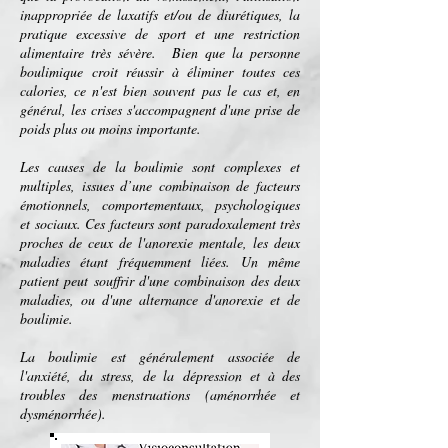
inappropriée de
laxatifs
et/ou de
diurétiques
, la
pratique excessive de sport et une restriction
alimentaire très sévère. Bien que la personne
boulimique croit réussir à éliminer toutes ces
calories
, ce n'est bien souvent pas le cas et, en
général, les crises s'accompagnent d'une prise de
poids plus ou moins importante.
Les causes de la boulimie sont complexes et
multiples, issues d’une combinaison de facteurs
émotionnels, comportementaux, psychologiques
et sociaux. Ces facteurs sont paradoxalement très
proches de ceux de l'
anorexie mentale
, les deux
maladies étant fréquemment liées. Un même
patient
peut souffrir d'une combinaison des deux
maladies, ou d'une alternance d'anorexie et de
boulimie.
La boulimie est généralement associée de
l'
anxiété
, du
stress
, de la
dépression
et à des
troubles des
menstruations
(
aménorrhée
et
dysménorrhée
).