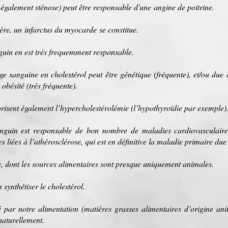
 également sténose) peut être responsable d'une
angine de poitrine
.
tère, un
infarctus du myocarde
se constitue.
uin en est très frequemment responsable.
ge
sanguine en cholestérol peut être
génétique
(fréquente), et/ou due à
u
obésité
(très fréquente).
risent également l’hypercholestérolémie (l’
hypothyroïdie
par exemple)
anguin est responsable de bon
nombre
de
maladies cardiovasculaire
s liées à l’
athérosclérose
, qui est en définitive la
maladie
primaire
due 
e
, dont les
sources
alimentaires sont presque uniquement
animales
.
 synthétiser le cholestérol.
é par notre alimentation (
matières grasses
alimentaires d’origine ani
naturellement.