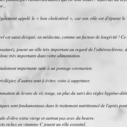
ne
...
 également appelé le « bon cholestérol », car son rôle est d’épurer l
l est aussi désigné, en
médecine
, comme un facteur de
longévité
! Ce 
insaturé
), jouent un rôle très important au regard de l’athérosclérose, do
 donc très importants dans votre alimentation.
ntalement importante suite à un pontage coronarien.
ivilégier, d’autres sont à éviter, voire à supprimer.
sommation de
levure de riz rouge
, en plus du suivi des règles hygiéno-dié
tiques sont fondamentaux dans le
traitement
nutritionnel de l'après pont
ile d'olive
extra vierge et surtout pas avec du
beurre
.
rts
riches en
vitamine C
jouent un rôle essentiel.