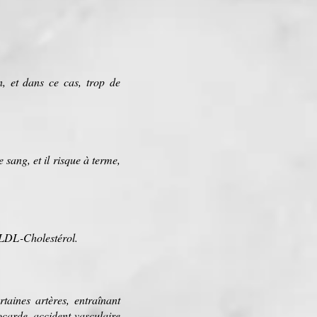
n
, et dans ce cas, trop de
le
sang
, et il risque à terme,
 LDL-Cholestérol.
taines artères, entraînant
ocarde
,
accident vasculaire