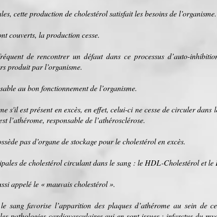
les, cette
production
de cholestérol satisfait les besoins de l’organisme.
nt couverts, la production cesse.
fréquent de rencontrer un défaut dans ce
processus
d’auto-
inhibitio
ors produit par l’organisme.
ensable au bon fonctionnement de l’organisme.
 s'il est présent en excès, en effet, celui-ci ne cesse de circuler dans 
est l’
athérome
, responsable de l’athérosclérose.
ossède pas d’
organe
de
stockage
pour le cholestérol en excès.
ipales de cholestérol circulant dans le sang : le
HDL-Cholestérol
et le
ussi appelé le «
mauvais cholestérol
».
 le sang favorise l’apparition des
plaques
d’athérome au sein de cer
s les pathologies cardiovasculaires qui en sont issues :
infarctus du my