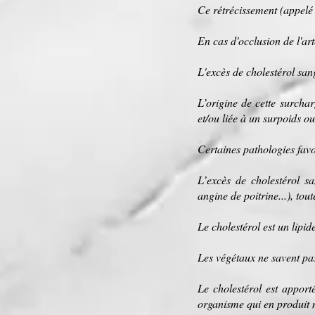
Ce rétrécissement (appelé
En cas d'occlusion de l'ar
L'
excès de cholestérol
sang
L’
origine
de cette
surchar
et/ou liée à un
surpoids
o
Certaines
pathologies
favo
L’excès de cholestérol s
angine de poitrine...), toute
Le cholestérol est un
lipid
Les
végétaux
ne savent pas
Le cholestérol est apport
organisme
qui en produit 