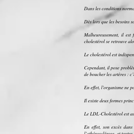
Dans les conditions norma
Dès lors que les
besoins
so
Malheureusement, il est 
cholestérol se retrouve al
Le cholestérol est indisp
Cependant, il pose problème
de boucher les
artères
: c’
En effet, l’organisme ne p
Il existe deux formes princ
Le
LDL
-Cholestérol est a
En effet, son excès dans
l’athérosclérose, et toute