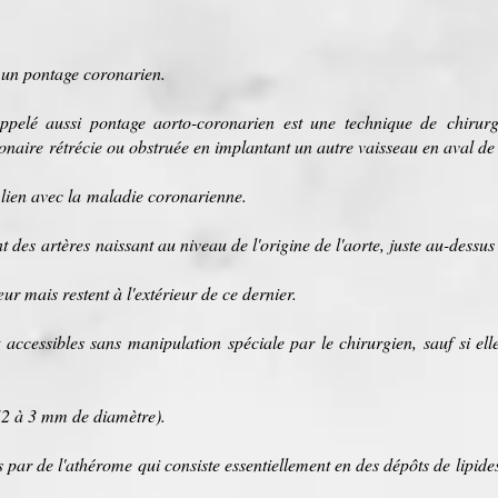
s un
pontage coronarien
.
ppelé aussi pontage aorto-coronarien est une technique de
chirur
onaire
rétrécie ou obstruée en implantant un autre vaisseau en aval de 
n lien avec la
maladie coronarienne
.
t des
artères
naissant au niveau de l'origine de l'
aorte
, juste au-dessus
œur mais restent à l'extérieur de ce dernier.
t accessibles sans manipulation spéciale par le chirurgien, sauf si ell
e (2 à 3 mm de diamètre).
 par de l'
athérome
qui consiste essentiellement en des dépôts de
lipide