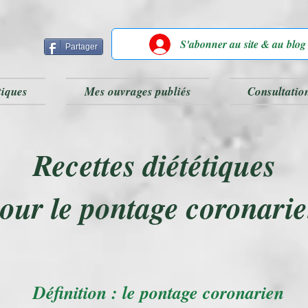
S'abonner au site & au blog
Partager
tiques
Mes ouvrages publiés
Consultatio
Recettes diététiques
our le pontage coronari
Définition : le pontage coronarien