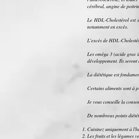
cérébral
,
angine de poitri
Le
HDL
-Cholestérol est
notamment en excès.
L’excès de HDL-Cholestéro
Les
oméga 3
(
acide gras 
développement. Ils seront
La diététique est fondame
Certains
aliments
sont à pr
Je vous conseille la con
De nombreux points diété
​Cuisinez uniquement à l'
hu
Les
fruits
et les
légumes ve