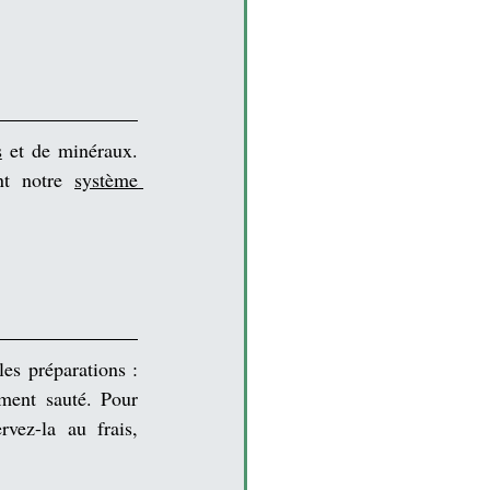
s
 et de minéraux. 
nt notre 
système 
es préparations : 
ent sauté. Pour 
vez-la au frais, 