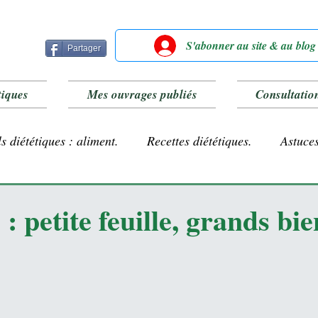
S'abonner au site & au blog
Partager
tiques
Mes ouvrages publiés
Consultatio
s diététiques : aliment.
Recettes diététiques.
Astuces
Farines sans gluten
Lait végétal.
 petite feuille, grands bie