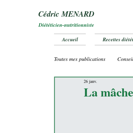
Cédric MENARD
Diététicien-nutritionniste
Accueil
Recettes diété
Toutes mes publications
Conseil
26 janv.
Vitamines et oligo éléments
La mâche :