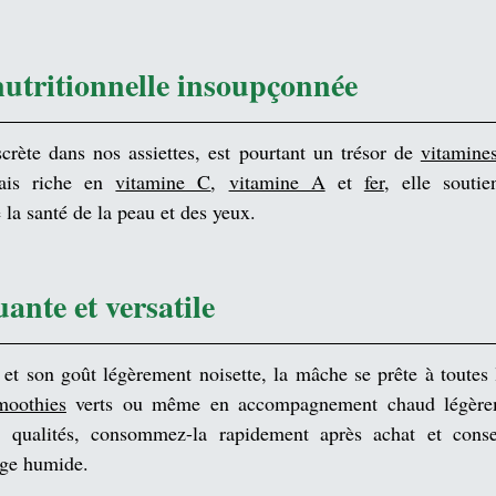
nutritionnelle insoupçonnée
scrète dans nos assiettes, est pourtant un trésor de 
vitamine
ais riche en 
vitamine C
, 
vitamine A
 et 
fer
, elle soutie
e la santé de la peau et des yeux.
ante et versatile
 et son goût légèrement noisette, la mâche se prête à toutes l
moothies
 verts ou même en accompagnement chaud légèrem
s qualités, consommez-la rapidement après achat et conser
nge humide.