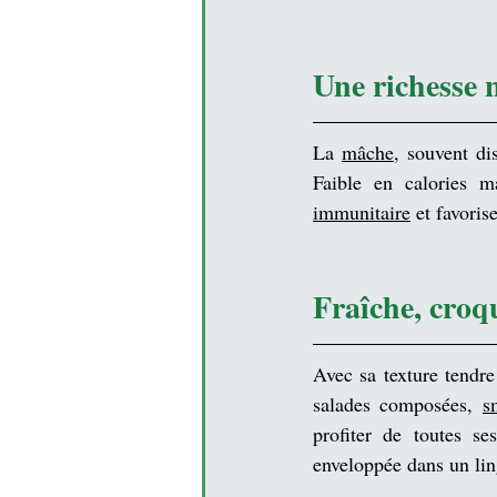
Une richesse 
La 
mâche
, souvent di
Faible en calories m
immunitaire
 et favoris
Fraîche, croqu
Avec sa texture tendre
salades composées, 
s
profiter de toutes se
enveloppée dans un li