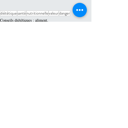
diététique
santé
nutritionnelle
valeur
danger
Conseils diététiques : aliment.
Posts récents
Voir tout