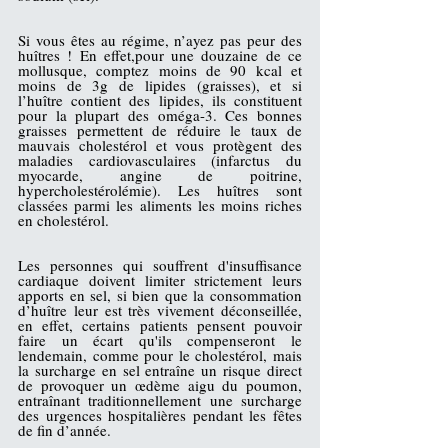
Si vous êtes au régime, n’ayez pas peur des 
huîtres ! En effet,pour une douzaine de ce 
mollusque, comptez moins de 90 kcal et 
moins de 3g de 
lipides
 (graisses), et si 
l’huître contient des lipides, ils constituent 
pour la plupart des oméga-3. Ces bonnes 
graisses permettent de 
réduire le taux de 
mauvais cholestérol
 et vous protègent des 
maladies cardiovasculaires (
infarctus du 
myocarde
, 
angine de poitrine
, 
hypercholestérolémie
). Les huîtres sont 
classées parmi les aliments les moins riches 
en cholestérol.
Les personnes qui souffrent d'
insuffisance 
cardiaque
 doivent limiter strictement leurs 
apports en sel, si bien que la consommation 
d’huître leur est très vivement déconseillée, 
en effet, certains patients pensent pouvoir 
faire un écart qu'ils compenseront le 
lendemain, comme pour le cholestérol, mais 
la surcharge en sel entraîne un risque direct 
de provoquer un 
œdème aigu du poumon
, 
entraînant traditionnellement une surcharge 
des urgences hospitalières pendant les fêtes 
de fin d’année.