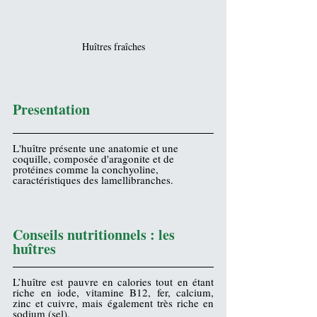
Huîtres fraîches
Presentation
L'
huître
 présente une anatomie et une 
coquille
, composée d'
aragonite
 et de 
protéines comme la 
conchyoline
, 
caractéristiques des 
lamellibranches
.
Conseils nutritionnels : les 
huîtres
L’huître est pauvre en calories tout en étant 
riche en 
iode
, vitamine B12, 
fer
, calcium, 
zinc
 et cuivre, mais également très riche en 
sodium (sel).