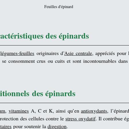
Feuilles d'épinard
ractéristiques des épinards
 
légumes-feuilles
 originaires d’
Asie centrale
, appréciés pour 
Ils se consomment crus ou cuits et sont incontournables dans
ritionnels des épinards
um
, 
vitamines
 A, C et K, ainsi qu’en 
antioxydants
, l’épinard
protection des cellules contre le 
stress oxydatif
. Il contribue é
taires
 pour soutenir la 
digestion
.