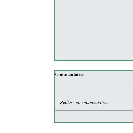
Commentaires
Rédigez un commentaire...
Les crudités d'hiver :
fraîcheur et vitalité.