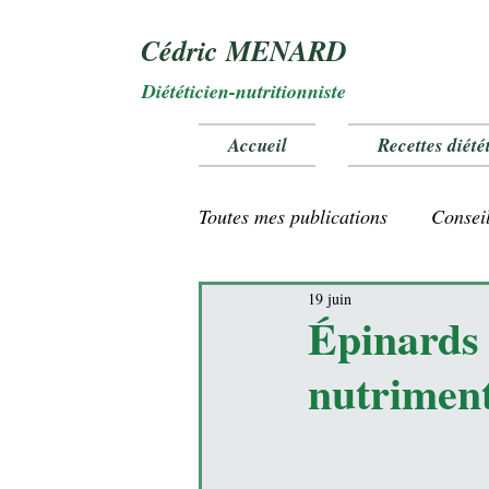
Cédric MENARD
Diététicien-nutritionniste
Accueil
Recettes diété
Toutes mes publications
Conseil
19 juin
Vitamines et oligo éléments
Épinards 
nutriment