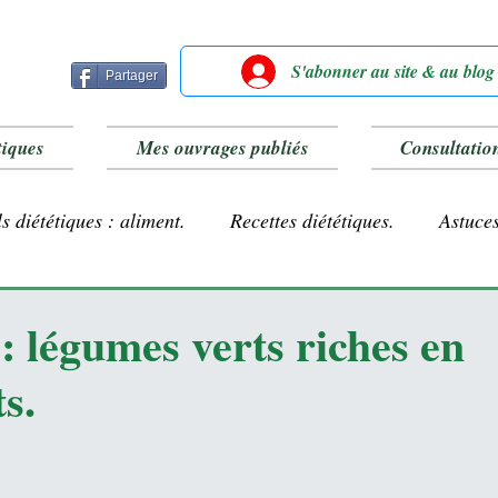
S'abonner au site & au blog
Partager
tiques
Mes ouvrages publiés
Consultatio
s diététiques : aliment.
Recettes diététiques.
Astuces
Farines sans gluten
Lait végétal.
: légumes verts riches en
s.