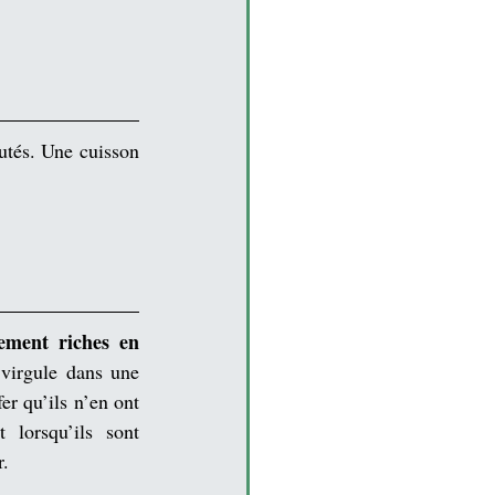
utés. Une cuisson 
ement riches en 
virgule dans une 
er qu’ils n’en ont 
 lorsqu’ils sont 
r.