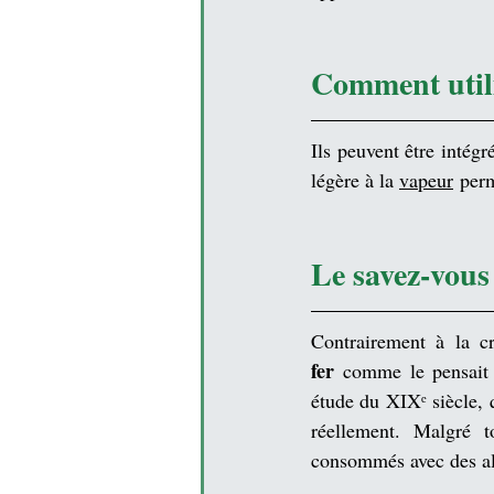
Comment utili
Ils peuvent être intégr
légère à la 
vapeur
 per
Le savez-vous
Contrairement à la cr
fer
 comme le pensait
étude du XIXᵉ siècle, q
réellement. Malgré to
consommés avec des ali