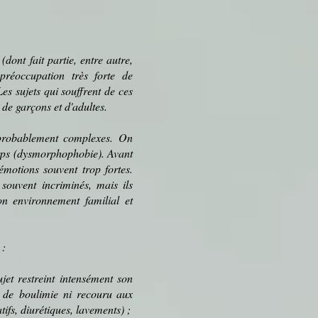
(dont fait partie, entre autre,
réoccupation très forte de
es sujets qui souffrent de ces
s de
garçons
et d'
adultes
.
 probablement complexes. On
ps (
dysmorphophobie
). Avant
émotions
souvent trop fortes.
souvent incriminés, mais ils
son environnement familial et
 :
ujet restreint intensément son
s de
boulimie
ni recouru aux
tifs
,
diurétiques
,
lavements
) ;