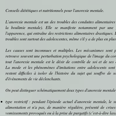
Conseils
diététiques
et nutritionnels pour l'
anorexie mentale
.
L’anorexie mentale est un des
troubles des conduites alimentaires
la boulimie mentale). Elle se manifeste notamment par une p
l'apparence, qui entraîne des
restrictions
alimentaires drastiques. L
troubles sont surtout des
adolescentes
, même s'il y a de plus en plu
Les causes sont inconnues et multiples. Les mécanismes sont
retrouve souvent une
perturbation
psychologique de l'image du cor
tout l'anorexie mentale est le désir de contrôle de soi et de ses
La
mode
et les phénomènes d'imitations entre adolescents sont 
restent difficiles à isoler de l'histoire du sujet qui souffre de 
d'événements de vie déclenchants.
On peut distinguer schématiquement deux types d'anorexie mentale
type restrictif : pendant l'épisode actuel d'anorexie mentale, le s
alimentation
et n'a pas, de manière régulière, présenté de crise
vomissements
provoqués ou à la prise de
purgatifs
(c’est-à-dire
laxa