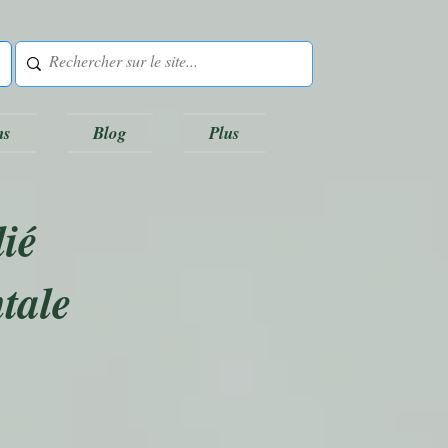
ns
Blog
Plus
ié
tale