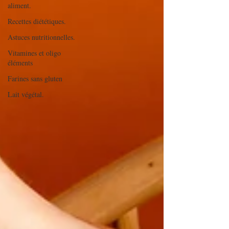
aliment.
Recettes diététiques.
Astuces nutritionnelles.
Vitamines et oligo
éléments
Farines sans gluten
Lait végétal.